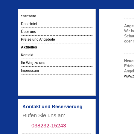
Startseite
Das Hotel
Ange
Wir h
Über uns
Schau
Preise und Angebote
oder 
Aktuelles
Kontakt
Neuer
Ihr Weg zu uns
Erfah
Impressum
Angeb
www.z
Kontakt und Reservierung
Rufen Sie uns an:
038232-15243