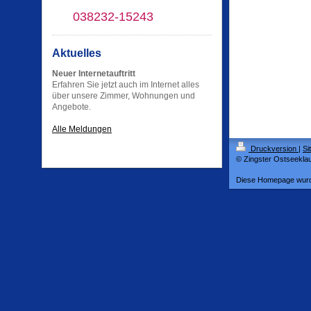
038232-15243
Aktuelles
Neuer Internetauftritt
Erfahren Sie jetzt auch im Internet alles
über unsere Zimmer, Wohnungen und
Angebote.
Alle Meldungen
Druckversion
|
Si
© Zingster Ostseekla
Diese Homepage wur