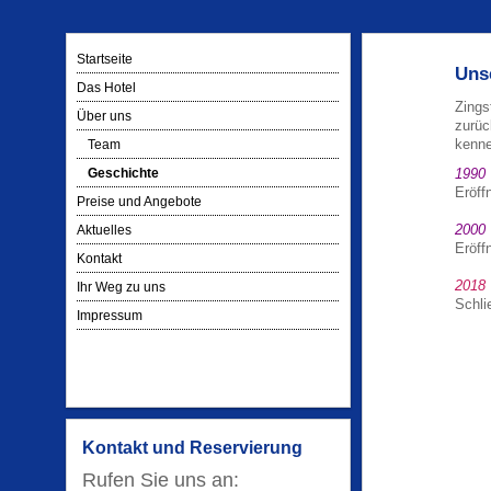
Startseite
Uns
Das Hotel
Zings
Über uns
zurüc
kenne
Team
Geschichte
1990
Eröff
Preise und Angebote
2000
Aktuelles
Eröff
Kontakt
2018
Ihr Weg zu uns
Schli
Impressum
Kontakt und Reservierung
Rufen Sie uns an: