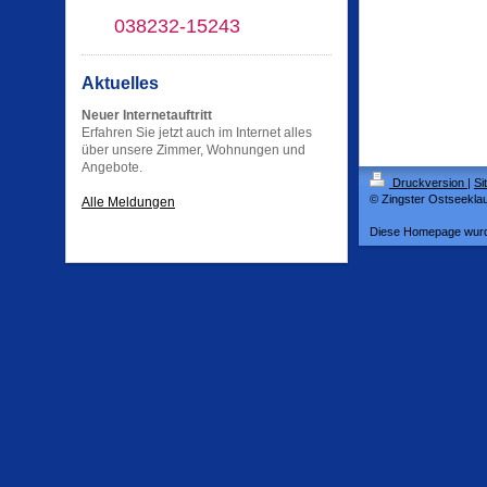
038232-15243
Aktuelles
Neuer Internetauftritt
Erfahren Sie jetzt auch im Internet alles
über unsere Zimmer, Wohnungen und
Angebote.
Druckversion
|
Si
© Zingster Ostseekla
Alle Meldungen
Diese Homepage wur